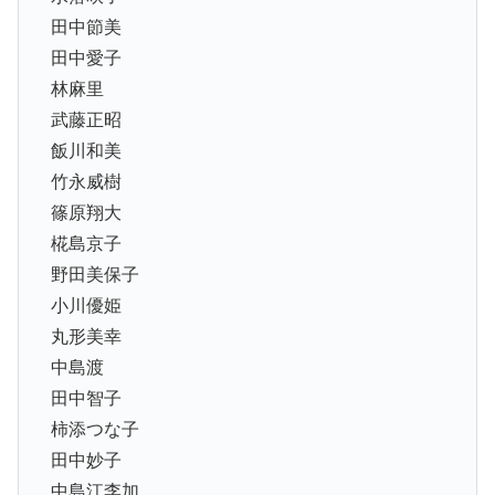
田中節美
田中愛子
林麻里
武藤正昭
飯川和美
竹永威樹
篠原翔大
椛島京子
野田美保子
小川優姫
丸形美幸
中島渡
田中智子
柿添つな子
田中妙子
中島江李加