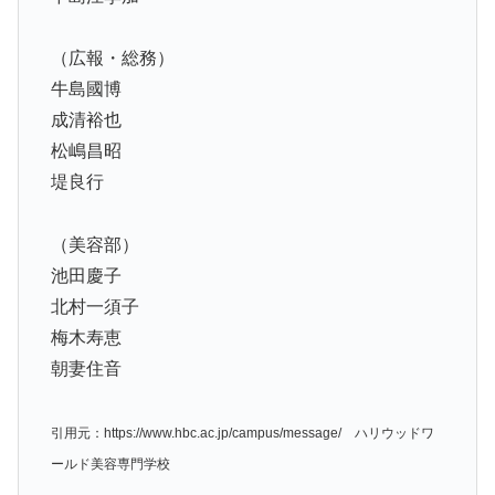
（広報・総務）
牛島國博
成清裕也
松嶋昌昭
堤良行
（美容部）
池田慶子
北村一須子
梅木寿恵
朝妻住音
引用元：https://www.hbc.ac.jp/campus/message/ ハリウッドワ
ールド美容専門学校