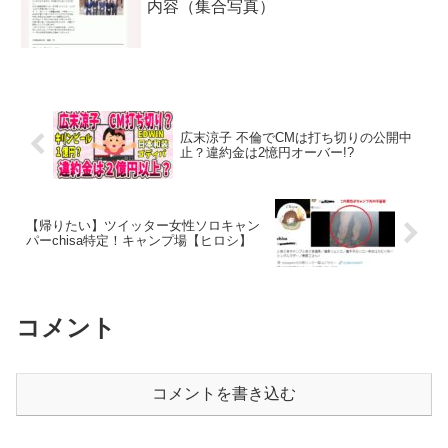
内容（集合写真）
広末涼子 不倫でCMは打ち切りの公開中
止？違約金は2憶円オーバー!?
【帰りたい】ツイッター女性ソロキャン
パーchisa特定！キャンプ場【ヒロシ】
コメント
コメントを書き込む