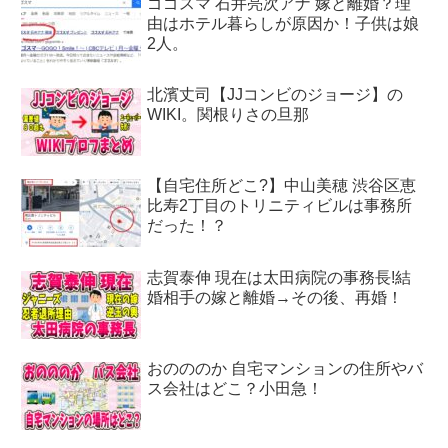
ゴゴスマ 石井亮次アナ 嫁と離婚？理
由はホテル暮らしが原因か！子供は娘
2人。
北濱丈司【JJコンビのジョージ】の
WIKI。関根りさの旦那
【自宅住所どこ?】中山美穂 渋谷区恵
比寿2丁目のトリニティビルは事務所
だった！？
志賀泰伸 現在は太田病院の事務長!結
婚相手の嫁と離婚→その後、再婚！
おのののか 自宅マンションの住所やバ
ス会社はどこ？小田急！