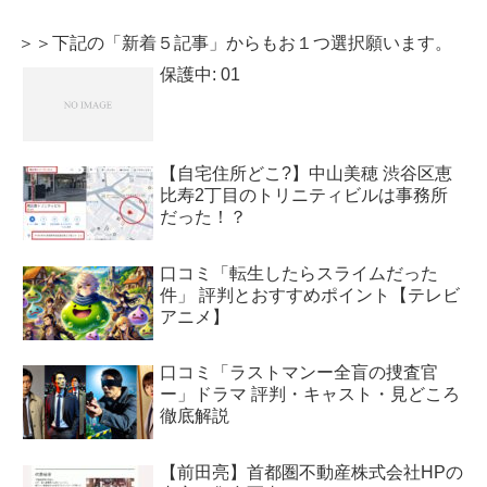
＞＞下記の「新着５記事」からもお１つ選択願います。
保護中: 01
【自宅住所どこ?】中山美穂 渋谷区恵
比寿2丁目のトリニティビルは事務所
だった！？
口コミ「転生したらスライムだった
件」 評判とおすすめポイント【テレビ
アニメ】
口コミ「ラストマンー全盲の捜査官
ー」ドラマ 評判・キャスト・見どころ
徹底解説
【前田亮】首都圏不動産株式会社HPの